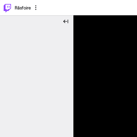
⌥
P
Răsfoire