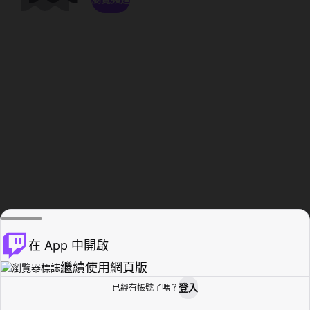
在 App 中開啟
繼續使用網頁版
登入
已經有帳號了嗎？
創作者基地
瀏覽
活動紀錄
個人檔案