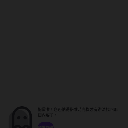
抱歉啦！您恐怕得搭乘時光機才有辦法找回那
個內容了。
瀏覽頻道