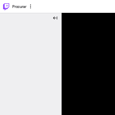
.
⌥
P
Procurar