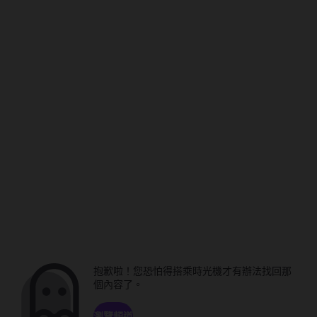
抱歉啦！您恐怕得搭乘時光機才有辦法找回那
個內容了。
瀏覽頻道