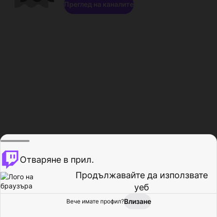
Преглед на каналите
Отваряне в прил.
Продължавайте да използвате
уеб
Влизане
Вече имате профил?
Начало
Преглед
Активност
Профил