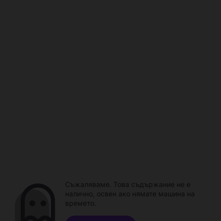
Съжаляваме. Това съдържание не е
налично, освен ако нямате машина на
времето.