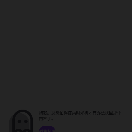
抱歉。您恐怕得搭乘时光机才有办法找回那个
内容了。
浏览频道