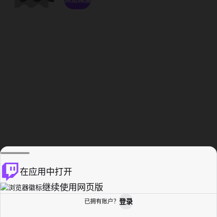
在应用中打开
继续使用网页版
登录
已拥有账户？
主页
浏览
活动纪录
个人资料