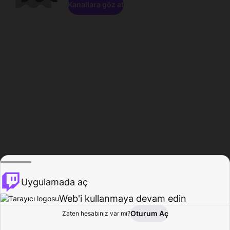
Kanallara göz at
Uygulamada aç
Web'i kullanmaya devam edin
Oturum Aç
Zaten hesabınız var mı?
Ana Sayfa
Gözat
Aktivite
Profil