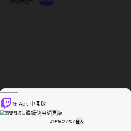
在 App 中開啟
繼續使用網頁版
登入
已經有帳號了嗎？
創作者基地
瀏覽
活動紀錄
個人檔案