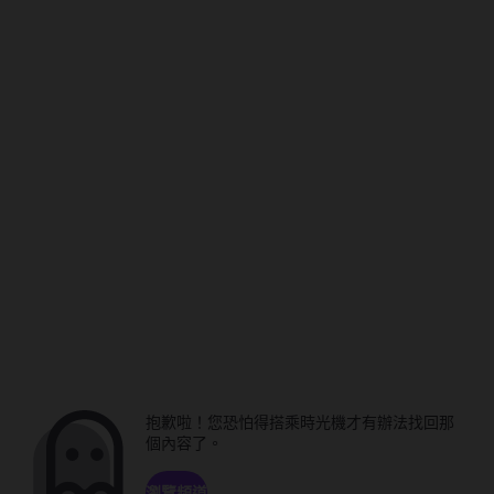
抱歉啦！您恐怕得搭乘時光機才有辦法找回那
個內容了。
瀏覽頻道