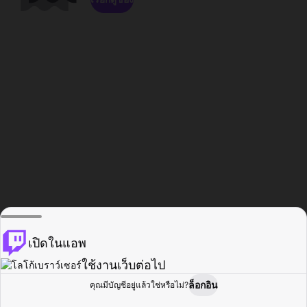
เปิดในแอพ
ใช้งานเว็บต่อไป
ล็อกอิน
คุณมีบัญชีอยู่แล้วใช่หรือไม่?
หน้าแรก
เรียกดู
กิจกรรม
โปรไฟล์