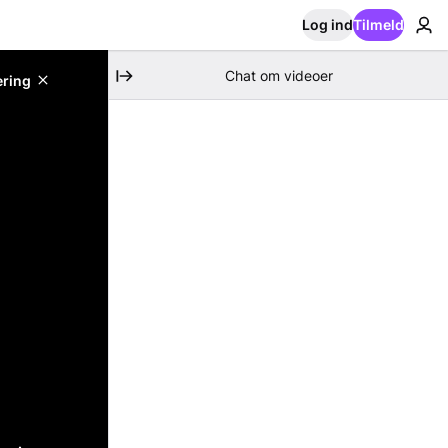
Log ind
Tilmeld
Chat om videoer
ering