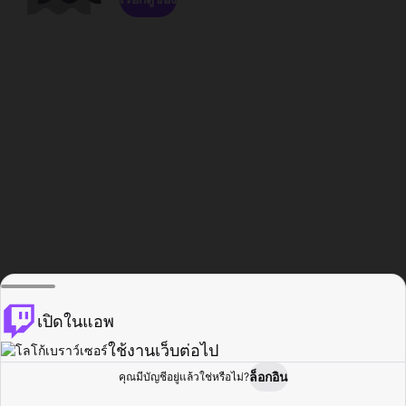
เปิดในแอพ
ใช้งานเว็บต่อไป
ล็อกอิน
คุณมีบัญชีอยู่แล้วใช่หรือไม่?
หน้าแรก
เรียกดู
กิจกรรม
โปรไฟล์