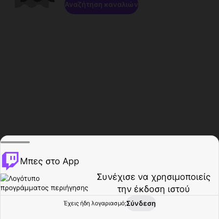
Αναζήτηση καναλιών
Μπες στο App
Συνέχισε να χρησιμοποιείς
την έκδοση ιστού
Σύνδεση
Έχεις ήδη λογαριασμό;
Αρχική σελίδα
Περιήγηση
Δραστηριότητα
Προφίλ