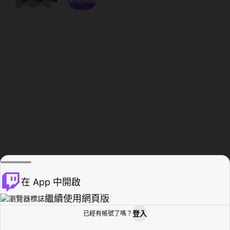
在 App 中開啟
繼續使用網頁版
登入
已經有帳號了嗎？
創作者基地
瀏覽
活動紀錄
個人檔案