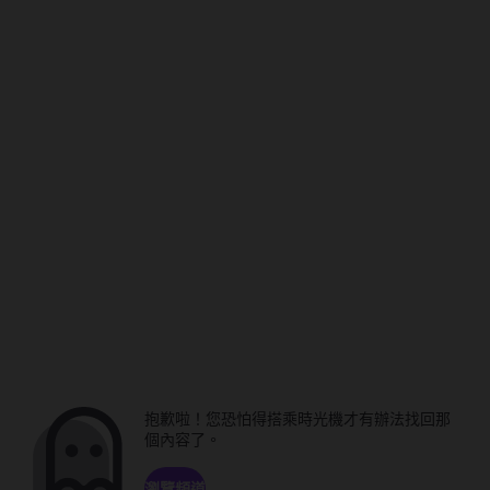
抱歉啦！您恐怕得搭乘時光機才有辦法找回那
個內容了。
瀏覽頻道