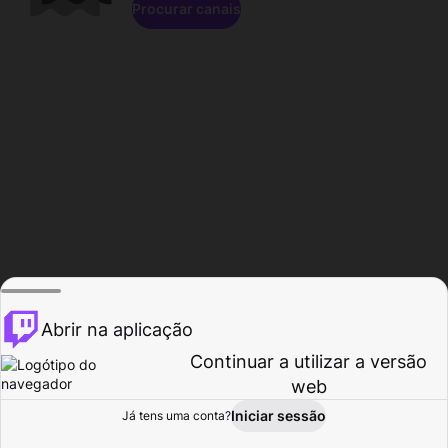
Procurar canais
Abrir na aplicação
Continuar a utilizar a versão
web
Iniciar sessão
Já tens uma conta?
Página inicial
Procurar
Atividade
Perfil