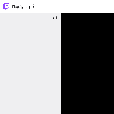
..
⌥
P
Περιήγηση