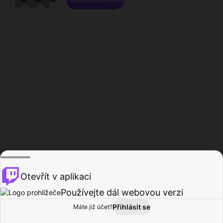
Otevřít v aplikaci
Používejte dál webovou verzi
Přihlásit se
Máte již účet?
Domů
Procházet
Aktivita
Profil