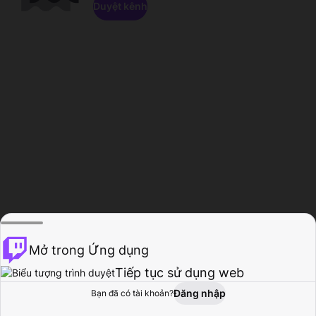
Duyệt kênh
Mở trong Ứng dụng
Tiếp tục sử dụng web
Đăng nhập
Bạn đã có tài khoản?
Trang chủ
Duyệt
Hoạt động
Hồ sơ