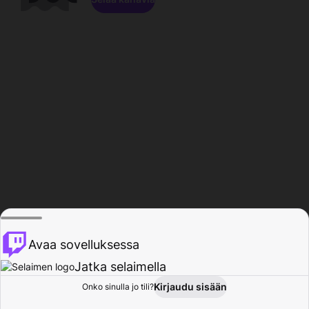
Avaa sovelluksessa
Jatka selaimella
Kirjaudu sisään
Onko sinulla jo tili?
Koti
Selaa
Toiminta
Profiili