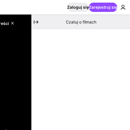
Zaloguj się
Zarejestruj się
Czatuj o filmach
reści