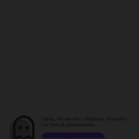
Sajnos, hacsak nincs időgéped, a tartalom
már nem áll rendelkezésre.
Böngészés a csatornák között