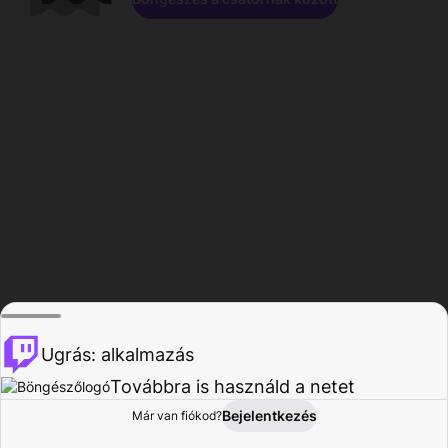
Ugrás: alkalmazás
Továbbra is használd a netet
Bejelentkezés
Már van fiókod?
Főoldal
Böngészés
Tevékenység
Profil