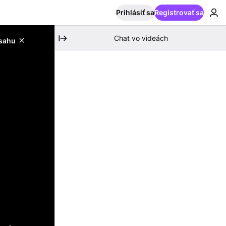
Prihlásiť sa
Registrovať sa
Chat vo videách
bsahu