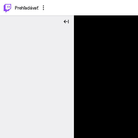
..
⌥
P
Prehľadávať