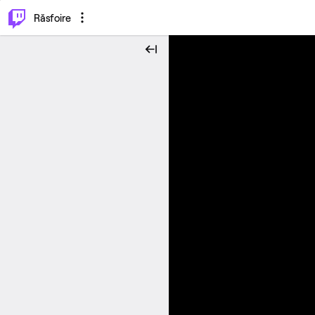
⌥
P
Răsfoire