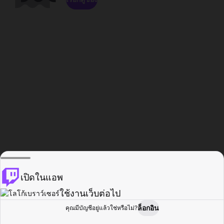
เปิดในแอพ
ใช้งานเว็บต่อไป
ล็อกอิน
คุณมีบัญชีอยู่แล้วใช่หรือไม่?
หน้าแรก
เรียกดู
กิจกรรม
โปรไฟล์