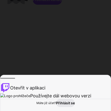
Otevřít v aplikaci
Používejte dál webovou verzi
Přihlásit se
Máte již účet?
Domů
Procházet
Aktivita
Profil