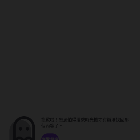
抱歉啦！您恐怕得搭乘時光機才有辦法找回那
個內容了。
瀏覽頻道