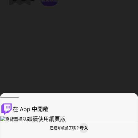
在 App 中開啟
繼續使用網頁版
登入
已經有帳號了嗎？
創作者基地
瀏覽
活動紀錄
個人檔案