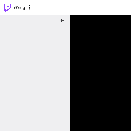
⌥
P
เรียกดู