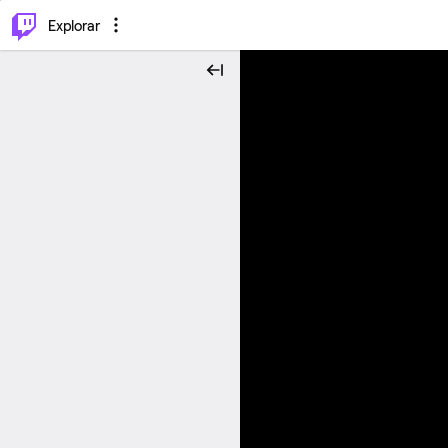
⌥
P
Explorar