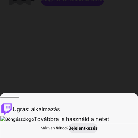
Ugrás: alkalmazás
Továbbra is használd a netet
Bejelentkezés
Már van fiókod?
Főoldal
Böngészés
Tevékenység
Profil