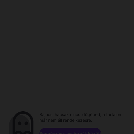
Sajnos, hacsak nincs időgéped, a tartalom
már nem áll rendelkezésre.
Böngészés a csatornák között