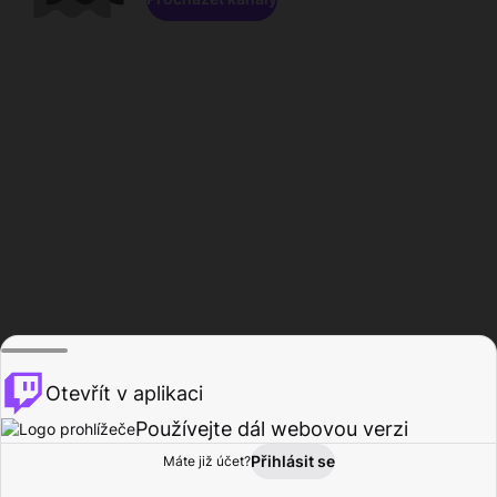
Otevřít v aplikaci
Používejte dál webovou verzi
Přihlásit se
Máte již účet?
Domů
Procházet
Aktivita
Profil