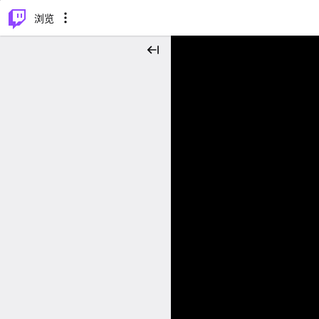
⌥
P
浏览