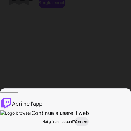
Sfoglia canali
Apri nell'app
Continua a usare il web
Accedi
Hai già un account?
Base
Sfoglia
Attività
Profilo