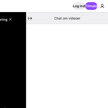
Log ind
Tilmeld
Chat om videoer
ering