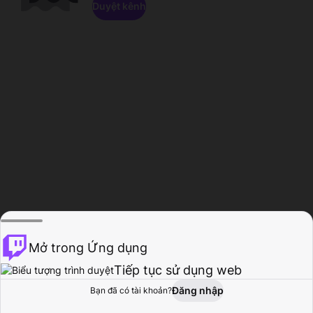
Duyệt kênh
Mở trong Ứng dụng
Tiếp tục sử dụng web
Đăng nhập
Bạn đã có tài khoản?
Trang chủ
Duyệt
Hoạt động
Hồ sơ