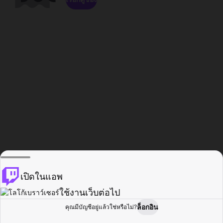
เปิดในแอพ
ใช้งานเว็บต่อไป
ล็อกอิน
คุณมีบัญชีอยู่แล้วใช่หรือไม่?
หน้าแรก
เรียกดู
กิจกรรม
โปรไฟล์