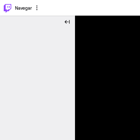
⌥
P
Navegar