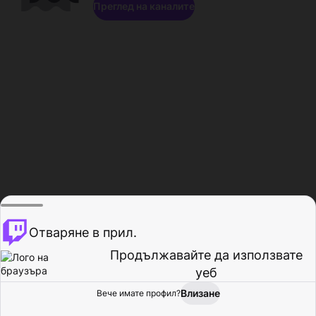
Преглед на каналите
Отваряне в прил.
Продължавайте да използвате
уеб
Влизане
Вече имате профил?
Начало
Преглед
Активност
Профил