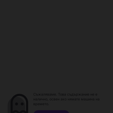
Съжаляваме. Това съдържание не е
налично, освен ако нямате машина на
времето.