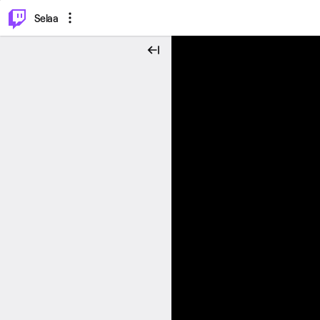
⌥
P
Selaa