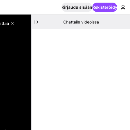
Kirjaudu sisään
Rekisteröidy
Chattaile videoissa
ittää