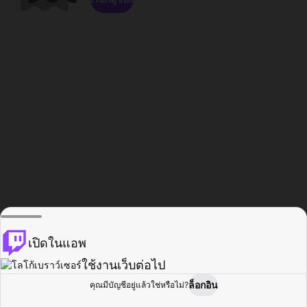
เปิดในแอพ
ใช้งานเว็บต่อไป
ล็อกอิน
คุณมีบัญชีอยู่แล้วใช่หรือไม่?
หน้าแรก
เรียกดู
กิจกรรม
โปรไฟล์