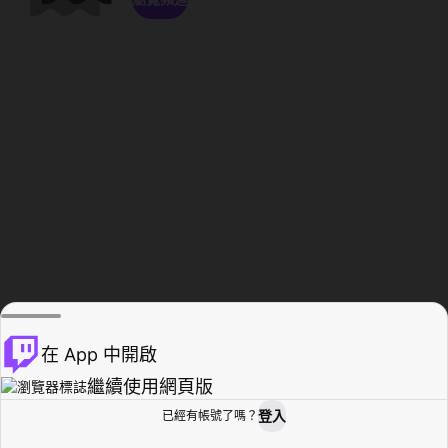
在 App 中開啟
繼續使用網頁版
登入
已經有帳號了嗎？
創作者基地
瀏覽
活動紀錄
個人檔案