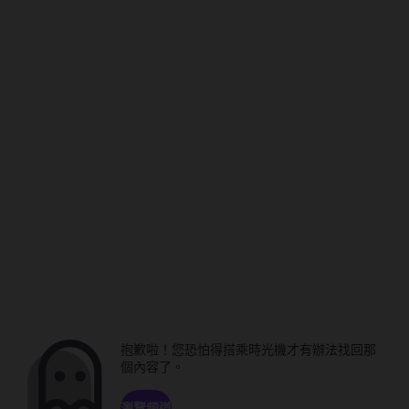
抱歉啦！您恐怕得搭乘時光機才有辦法找回那
個內容了。
瀏覽頻道