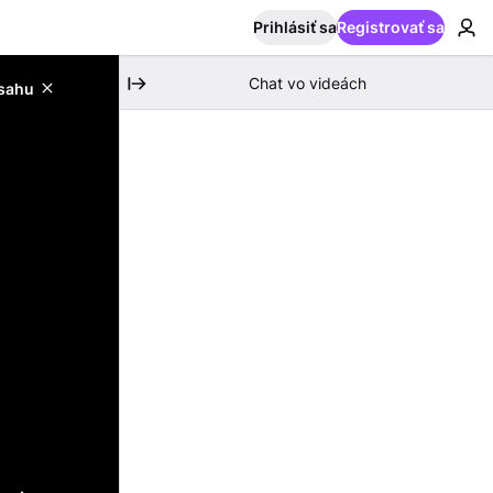
Prihlásiť sa
Registrovať sa
Chat vo videách
bsahu