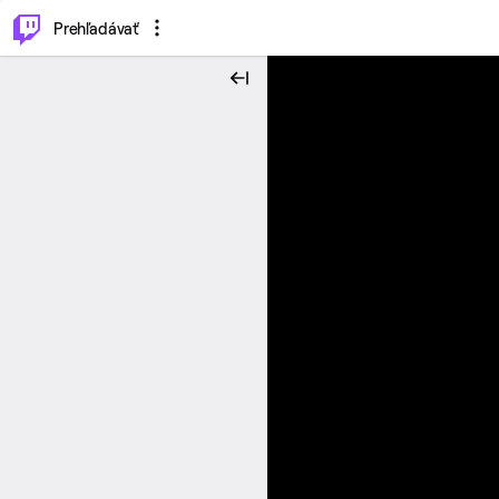
..
⌥
P
Prehľadávať