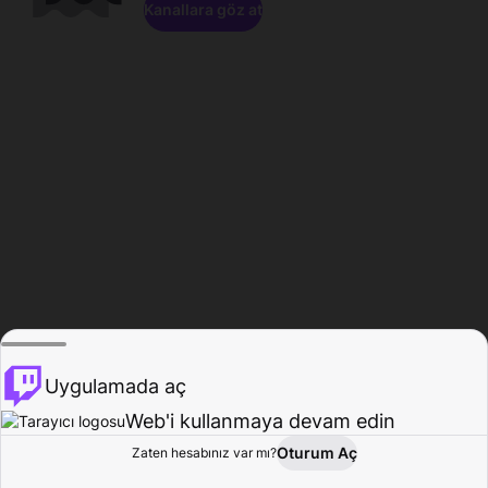
Kanallara göz at
Uygulamada aç
Web'i kullanmaya devam edin
Oturum Aç
Zaten hesabınız var mı?
Ana Sayfa
Gözat
Aktivite
Profil