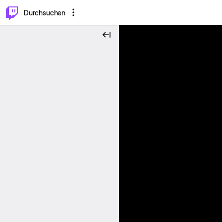
.
⌥
P
Durchsuchen