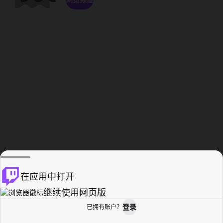
在应用中打开
继续使用网页版
登录
已拥有账户？
主页
浏览
活动纪录
个人资料