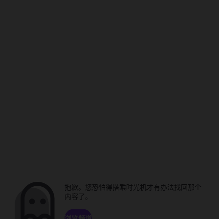
抱歉。您恐怕得搭乘时光机才有办法找回那个
内容了。
浏览频道