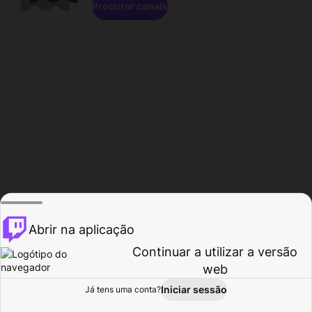
Procurar canais
Abrir na aplicação
Continuar a utilizar a versão
web
Iniciar sessão
Já tens uma conta?
Página inicial
Procurar
Atividade
Perfil