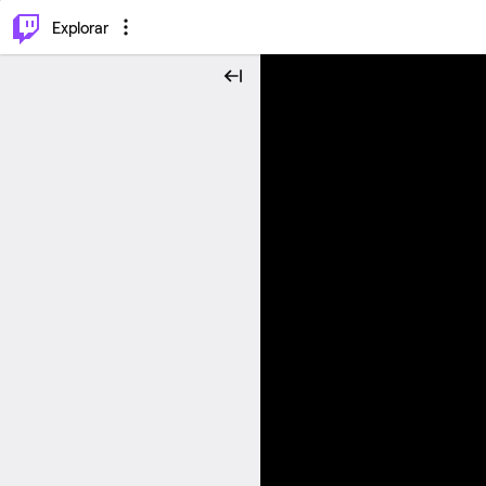
⌥
P
Explorar