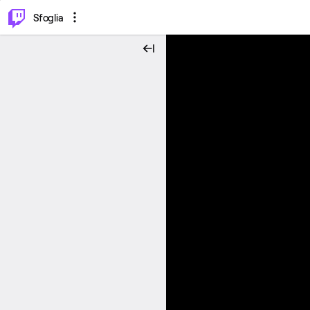
⌥
P
Sfoglia