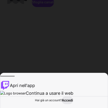
Sfoglia canali
Apri nell'app
Continua a usare il web
Accedi
Hai già un account?
Base
Sfoglia
Attività
Profilo