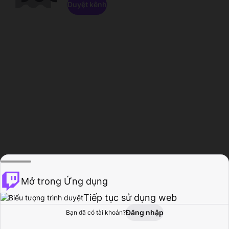
Duyệt kênh
Mở trong Ứng dụng
Tiếp tục sử dụng web
Đăng nhập
Bạn đã có tài khoản?
Trang chủ
Duyệt
Hoạt động
Hồ sơ