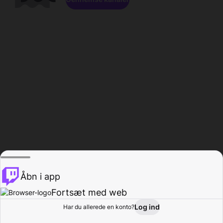
Åbn i app
Fortsæt med web
Log ind
Har du allerede en konto?
Hjem
Gennemse
Aktivitet
Profil