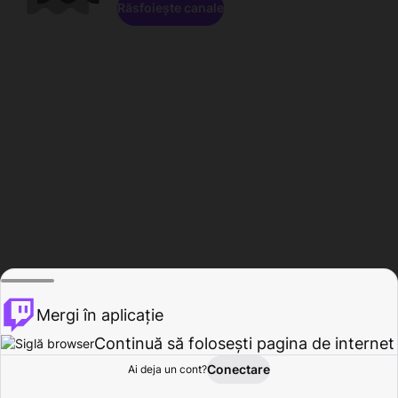
Răsfoiește canale
Mergi în aplicație
Continuă să folosești pagina de internet
Conectare
Ai deja un cont?
Acasă
Răsfoire
Activitate
Profil